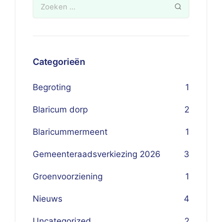
Categorieën
Begroting
1
Blaricum dorp
2
Blaricummermeent
1
Gemeenteraadsverkiezing 2026
3
Groenvoorziening
1
Nieuws
4
Uncategorized
2