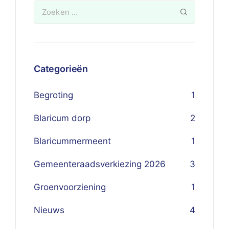
Categorieën
Begroting
1
Blaricum dorp
2
Blaricummermeent
1
Gemeenteraadsverkiezing 2026
3
Groenvoorziening
1
Nieuws
4