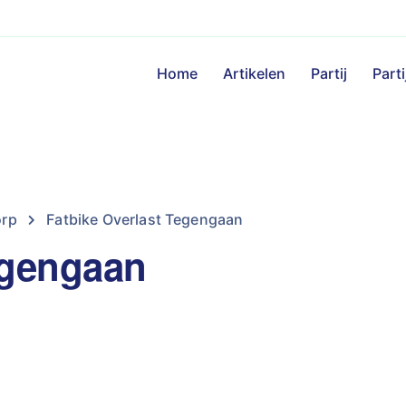
Home
Artikelen
Partij
Part
orp
Fatbike Overlast Tegengaan
egengaan