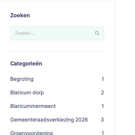
Zoeken
Categorieën
Begroting
1
Blaricum dorp
2
Blaricummermeent
1
Gemeenteraadsverkiezing 2026
3
Groenvoorziening
1